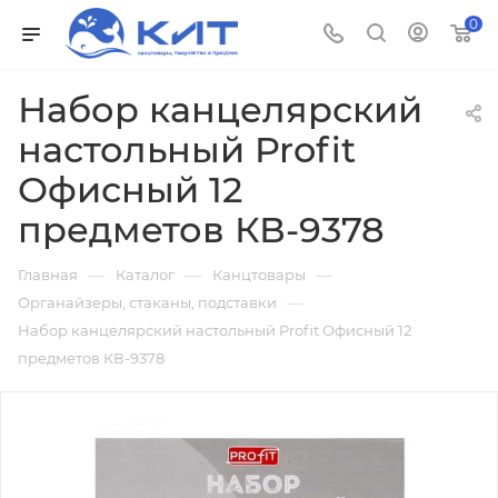
0
Набор канцелярский
настольный Profit
Офисный 12
предметов КВ-9378
—
—
—
Главная
Каталог
Канцтовары
—
Органайзеры, стаканы, подставки
Набор канцелярский настольный Profit Офисный 12
предметов КВ-9378