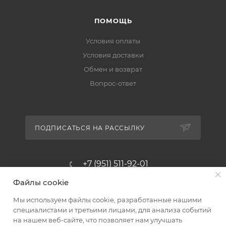
ПОМОЩЬ
Условия оплаты
Условия доставки
Обмен и возврат
Вопрос-ответ
ПОДПИСАТЬСЯ НА РАССЫЛКУ
+7 (951) 511-92-01
Файлы cookie
altus@poligraf-kit.ru
Мы используем файлы cookie, разработанные нашими
Магазин-склад ТЦ "Альтус"
специалистами и третьими лицами, для анализа событий
Ростовская обл, Аксайский р-н,
на нашем веб-сайте, что позволяет нам улучшать
пос. Янтарный, Малое Зеленое