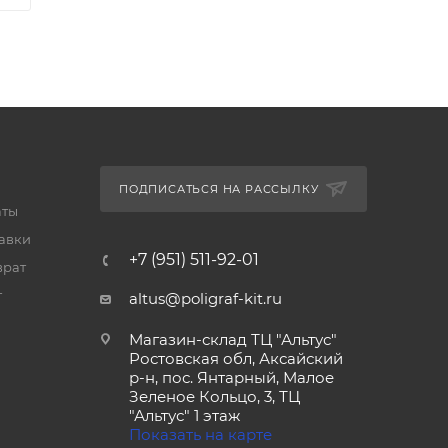
ПОДПИСАТЬСЯ НА РАССЫЛКУ
аты
тавки
+7 (951) 511-92-01
врат
т
altus@poligraf-kit.ru
Магазин-склад ТЦ "Альтус"
Ростовская обл, Аксайский
р-н, пос. Янтарный, Малое
Зеленое Кольцо, 3, ТЦ
"Альтус" 1 этаж
Показать на карте