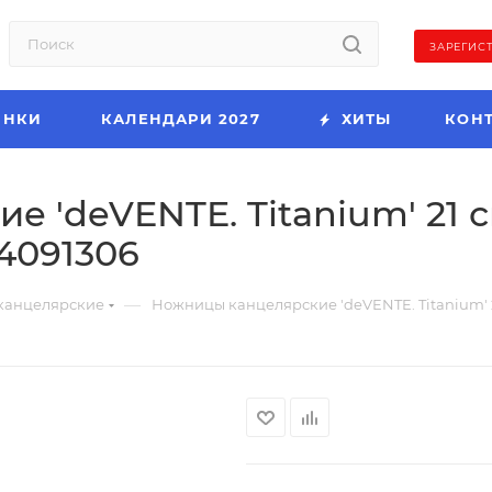
ЗАРЕГИС
ИНКИ
КАЛЕНДАРИ 2027
ХИТЫ
КОН
 'deVENTE. Titanium' 21 с
4091306
—
канцелярские
Ножницы канцелярские 'deVENTE. Titanium' 2