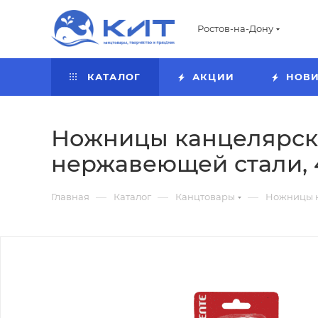
Ростов-на-Дону
КАТАЛОГ
АКЦИИ
НОВ
Ножницы канцелярские
нержавеющей стали, 
—
—
—
Главная
Каталог
Канцтовары
Ножницы 