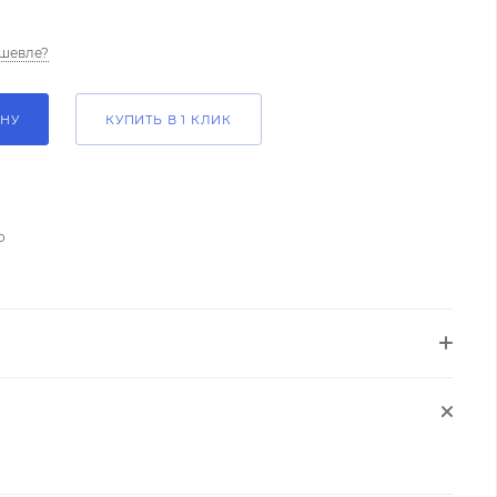
шевле?
ИНУ
КУПИТЬ В 1 КЛИК
о