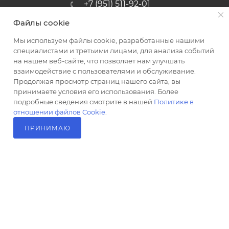
+7 (951) 511-92-01
Файлы cookie
altus@poligraf-kit.ru
Мы используем файлы cookie, разработанные нашими
Магазин-склад ТЦ "Альтус"
специалистами и третьими лицами, для анализа событий
Ростовская обл, Аксайский р-н,
на нашем веб-сайте, что позволяет нам улучшать
пос. Янтарный, Малое Зеленое
взаимодействие с пользователями и обслуживание.
Кольцо, 3, ТЦ "Альтус" 1 этаж
Продолжая просмотр страниц нашего сайта, вы
Показать на карте
принимаете условия его использования. Более
подробные сведения смотрите в нашей
Политике в
отношении файлов Cookie
.
ПРИНИМАЮ
В КОРЗИНУ
2026 © Полиграф кит - интернет-магазин