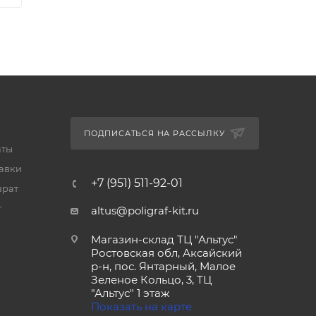
ПОДПИСАТЬСЯ НА РАССЫЛКУ
аты
тавки
+7 (951) 511-92-01
врат
т
altus@poligraf-kit.ru
Магазин-склад ТЦ "Альтус"
Ростовская обл, Аксайский
р-н, пос. Янтарный, Малое
Зеленое Кольцо, 3, ТЦ
"Альтус" 1 этаж
Показать на карте