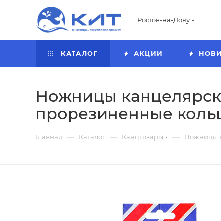
Ростов-на-Дону
КАТАЛОГ
АКЦИИ
НОВ
Ножницы канцелярские
прорезиненные кольц
—
—
—
Главная
Каталог
Канцтовары
Ножницы 