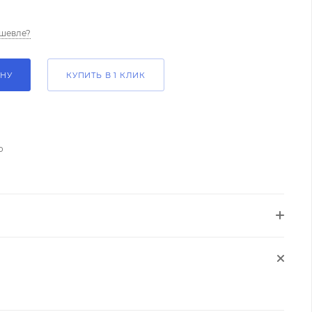
шевле?
ИНУ
КУПИТЬ В 1 КЛИК
о