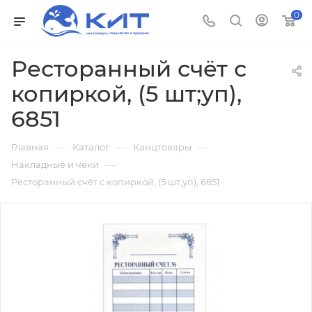
0
Ресторанный счёт с
копиркой, (5 шт;уп),
6851
—
—
—
Главная
Каталог
Канцтовары
—
Накладные и чеки
Ресторанный счёт с копиркой, (5 шт;уп), 6851