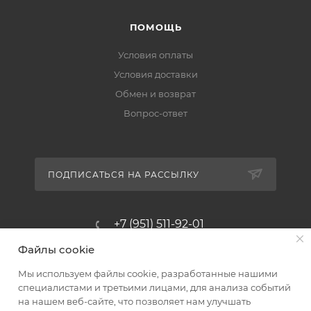
ПОМОЩЬ
Условия оплаты
Условия доставки
Обмен и возврат
Вопрос-ответ
ПОДПИСАТЬСЯ НА РАССЫЛКУ
+7 (951) 511-92-01
Файлы cookie
altus@poligraf-kit.ru
Мы используем файлы cookie, разработанные нашими
Магазин-склад ТЦ "Альтус"
специалистами и третьими лицами, для анализа событий
Ростовская обл, Аксайский р-н,
на нашем веб-сайте, что позволяет нам улучшать
пос. Янтарный, Малое Зеленое