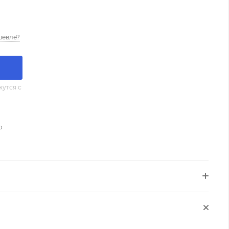
шевле?
утся с
о