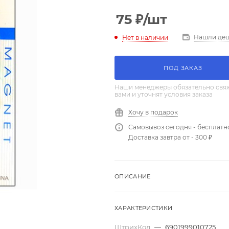
75
₽
/шт
Нашли де
Нет в наличии
ПОД ЗАКАЗ
Наши менеджеры обязательно свяж
вами и уточнят условия заказа
Хочу в подарок
Самовывоз сегодня - бесплатн
Доставка завтра от - 300 ₽
ОПИСАНИЕ
ХАРАКТЕРИСТИКИ
ШтрихКод
—
6901999010725