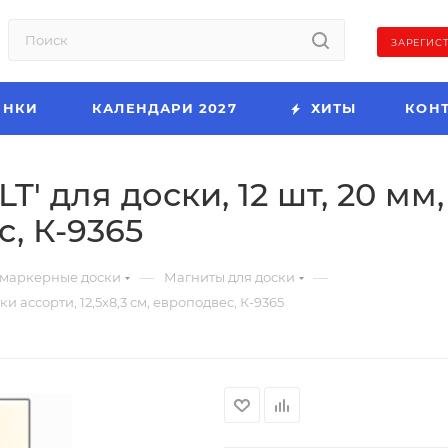
ЗАРЕГИС
ИНКИ
КАЛЕНДАРИ 2027
ХИТЫ
КОН
' для доски, 12 шт, 20 мм
с, К-9365
—
—
маркерные доски
Магниты для доски
и ассорти, 12,5х8,3 см, европодвес, К-9365