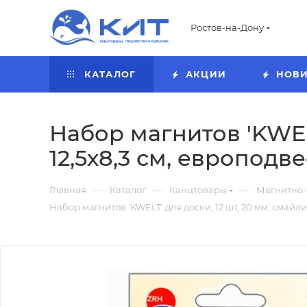
Ростов-на-Дону
КАТАЛОГ
АКЦИИ
НОВ
Набор магнитов 'KWELT
12,5х8,3 см, европодве
—
—
—
Главная
Каталог
Канцтовары
Магнитно-
Набор магнитов 'KWELT' для доски, 12 шт, 20 мм, смайлик