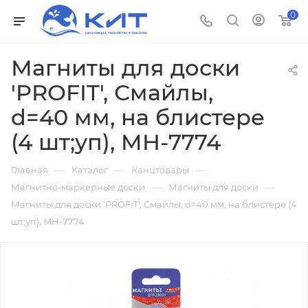
0
Магниты для доски
'PROFIT', Смайлы,
d=40 мм, на блистере
(4 шт;уп), MH-7774
—
—
—
Главная
Каталог
Канцтовары
—
—
Магнитно-маркерные доски
Магниты для доски
Магниты для доски 'PROFIT', Смайлы, d=40 мм, на блистере (4
шт;уп), MH-7774