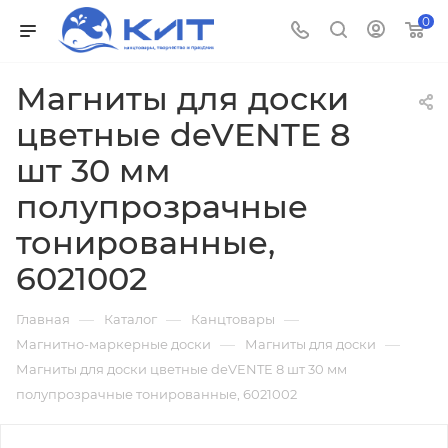
0
Магниты для доски
цветные deVENTE 8
шт 30 мм
полупрозрачные
тонированные,
6021002
—
—
—
Главная
Каталог
Канцтовары
—
—
Магнитно-маркерные доски
Магниты для доски
Магниты для доски цветные deVENTE 8 шт 30 мм
полупрозрачные тонированные, 6021002