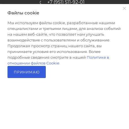
+7 (951) 511-92-01
Файлы cookie
altus@poligraf-kit.ru
Мы используем файлы cookie, разработанные нашими
Магазин-склад ТЦ "Альтус"
специалистами и третьими лицами, для анализа событий
Ростовская обл, Аксайский р-н,
на нашем веб-сайте, что позволяет нам улучшать
пос. Янтарный, Малое Зеленое
взаимодействие с пользователями и обслуживание.
Кольцо, 3, ТЦ "Альтус" 1 этаж
Продолжая просмотр страниц нашего сайта, вы
Показать на карте
принимаете условия его использования. Более
подробные сведения смотрите в нашей
Политике в
отношении файлов Cookie
.
ПРИНИМАЮ
В КОРЗИНУ
2026 © Полиграф кит - интернет-магазин