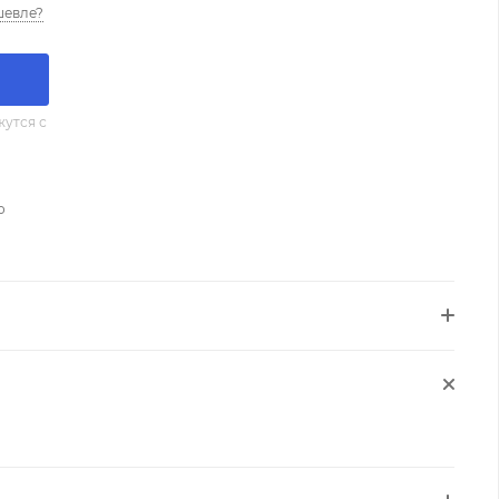
шевле?
утся с
о