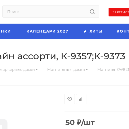
ЗАРЕГИС
ИНКИ
КАЛЕНДАРИ 2027
ХИТЫ
КОН
йн ассорти, К-9357;К-9373
—
—
маркерные доски
Магниты для доски
Магниты 'KWELT'
50
₽
/шт