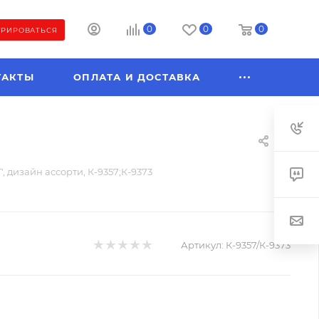
0
0
0
ТРИРОВАТЬСЯ
ТАКТЫ
ОПЛАТА И ДОСТАВКА
, дизайн ассорти, К-9357;К-9373
Артикул:
К-9357/К-9373