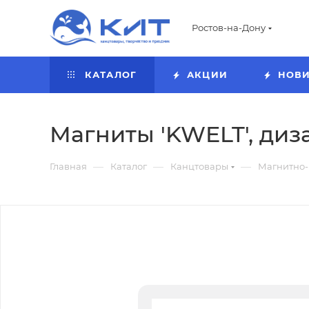
Ростов-на-Дону
КАТАЛОГ
АКЦИИ
НОВ
Магниты 'KWELT', диза
—
—
—
Главная
Каталог
Канцтовары
Магнитно-