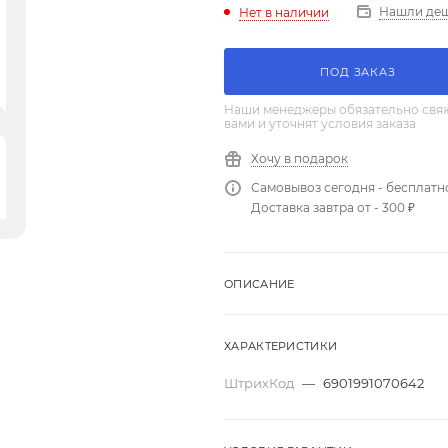
Нашли де
Нет в наличии
ПОД ЗАКАЗ
Наши менеджеры обязательно свяж
вами и уточнят условия заказа
Хочу в подарок
Самовывоз сегодня - бесплатн
Доставка завтра от - 300 ₽
ОПИСАНИЕ
ХАРАКТЕРИСТИКИ
ШтрихКод
—
6901991070642