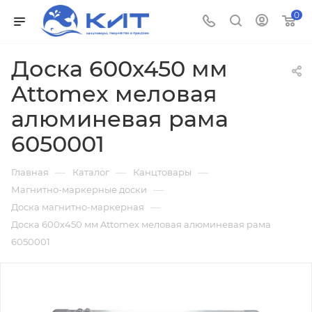
0
Доска 600х450 мм
Attomex меловая
алюминевая рама
6050001
—
—
—
Главная
Каталог
Канцтовары
—
Магнитно-маркерные доски
—
Доска магнитно-маркерная
Доска 600х450 мм Attomex меловая алюминевая рама
6050001