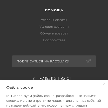
ПОМОЩЬ
Условия оплаты
Условия доставки
Обмен и возврат
Вопрос-ответ
ПОДПИСАТЬСЯ НА РАССЫЛКУ
+7 (951) 511-92-01
Файлы cookie
altus@poligraf-kit.ru
Мы используем файлы cookie, разработанные нашими
Магазин-склад ТЦ "Альтус"
специалистами и третьими лицами, для анализа событий
Ростовская обл, Аксайский р-н,
на нашем веб-сайте, что позволяет нам улучшать
пос. Янтарный, Малое Зеленое