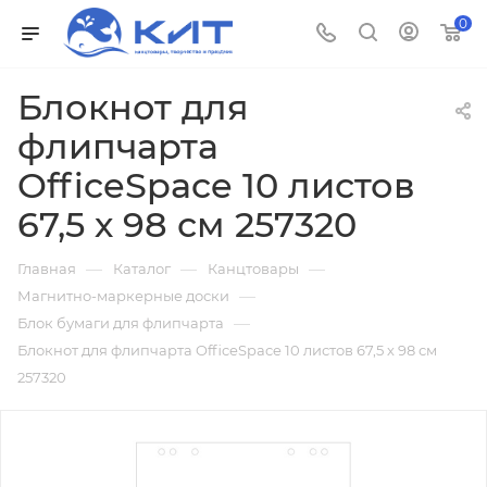
0
Блокнот для
флипчарта
OfficeSpace 10 листов
67,5 х 98 см 257320
—
—
—
Главная
Каталог
Канцтовары
—
Магнитно-маркерные доски
—
Блок бумаги для флипчарта
Блокнот для флипчарта OfficeSpace 10 листов 67,5 х 98 см
257320