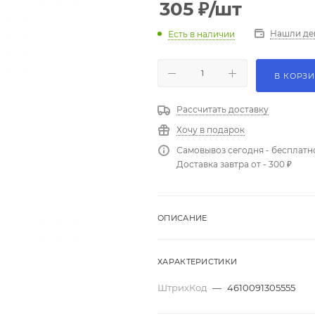
305
₽
/шт
Нашли де
Есть в наличии
В КОРЗ
Рассчитать доставку
Хочу в подарок
Самовывоз сегодня - бесплатн
Доставка завтра от - 300 ₽
ОПИСАНИЕ
ХАРАКТЕРИСТИКИ
ШтрихКод
—
4610091305555