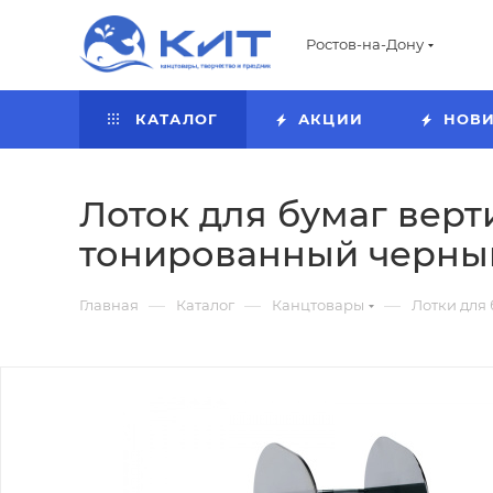
Ростов-на-Дону
КАТАЛОГ
АКЦИИ
НОВ
Лоток для бумаг верт
тонированный черный
—
—
—
Главная
Каталог
Канцтовары
Лотки для 