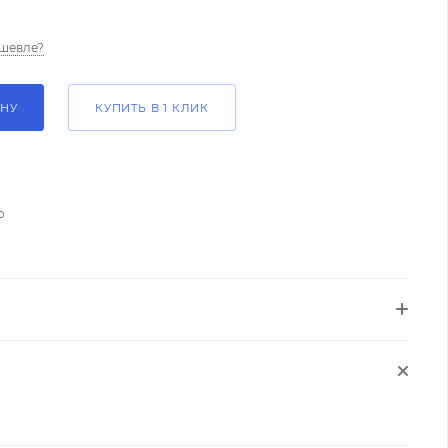
шевле?
ИНУ
КУПИТЬ В 1 КЛИК
о