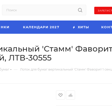
ЗАРЕГИС
ИНКИ
КАЛЕНДАРИ 2027
ХИТЫ
КОН
икальный 'Стамм' Фаворит
, ЛТВ-30555
—
бумаг
Лоток для бумаг вертикальный 'Стамм' Фаворит 1 се