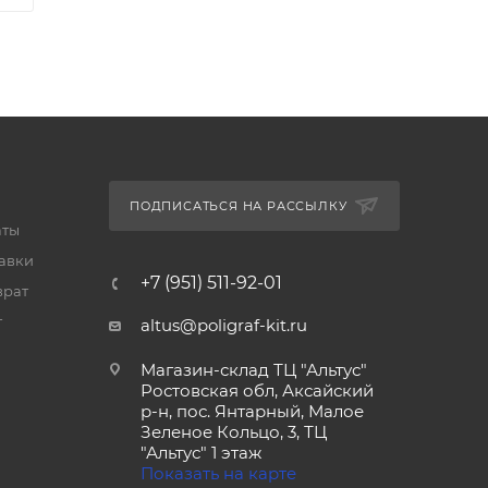
ПОДПИСАТЬСЯ НА РАССЫЛКУ
аты
тавки
+7 (951) 511-92-01
врат
т
altus@poligraf-kit.ru
Магазин-склад ТЦ "Альтус"
Ростовская обл, Аксайский
р-н, пос. Янтарный, Малое
Зеленое Кольцо, 3, ТЦ
"Альтус" 1 этаж
Показать на карте