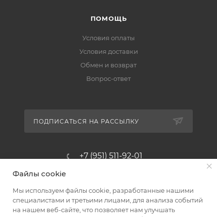
ПОМОЩЬ
Условия оплаты
Условия доставки
Обмен и возврат
Вопрос-ответ
ПОДПИСАТЬСЯ НА РАССЫЛКУ
+7 (951) 511-92-01
Файлы cookie
altus@poligraf-kit.ru
Мы используем файлы cookie, разработанные нашими
Магазин-склад ТЦ "Альтус"
специалистами и третьими лицами, для анализа событий
Ростовская обл, Аксайский р-н,
на нашем веб-сайте, что позволяет нам улучшать
пос. Янтарный, Малое Зеленое