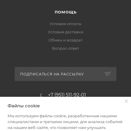
ПОМОЩЬ
Условия оплаты
Условия доставки
Обмен и возврат
Вопрос-ответ
ПОДПИСАТЬСЯ НА РАССЫЛКУ
+7 (951) 511-92-01
Файлы cookie
altus@poligraf-kit.ru
Мы используем файлы cookie, разработанные нашими
Магазин-склад ТЦ "Альтус"
специалистами и третьими лицами, для анализа событий
Ростовская обл, Аксайский р-н,
на нашем веб-сайте, что позволяет нам улучшать
пос. Янтарный, Малое Зеленое