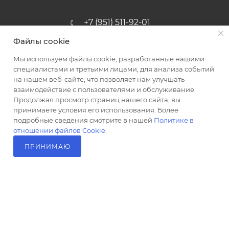
+7 (951) 511-92-01
Файлы cookie
altus@poligraf-kit.ru
Мы используем файлы cookie, разработанные нашими
Магазин-склад ТЦ "Альтус"
специалистами и третьими лицами, для анализа событий
Ростовская обл, Аксайский р-н,
на нашем веб-сайте, что позволяет нам улучшать
пос. Янтарный, Малое Зеленое
взаимодействие с пользователями и обслуживание.
Кольцо, 3, ТЦ "Альтус" 1 этаж
Продолжая просмотр страниц нашего сайта, вы
Показать на карте
принимаете условия его использования. Более
подробные сведения смотрите в нашей
Политике в
отношении файлов Cookie
.
ПРИНИМАЮ
В КОРЗИНУ
2026 © Полиграф кит - интернет-магазин