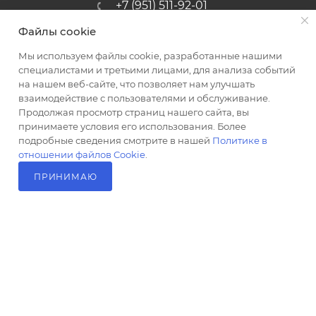
+7 (951) 511-92-01
Файлы cookie
altus@poligraf-kit.ru
Мы используем файлы cookie, разработанные нашими
Магазин-склад ТЦ "Альтус"
специалистами и третьими лицами, для анализа событий
Ростовская обл, Аксайский р-н,
на нашем веб-сайте, что позволяет нам улучшать
пос. Янтарный, Малое Зеленое
взаимодействие с пользователями и обслуживание.
Кольцо, 3, ТЦ "Альтус" 1 этаж
Продолжая просмотр страниц нашего сайта, вы
Показать на карте
принимаете условия его использования. Более
подробные сведения смотрите в нашей
Политике в
отношении файлов Cookie
.
ПРИНИМАЮ
В КОРЗИНУ
2026 © Полиграф кит - интернет-магазин