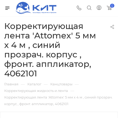
0
Корректирующая
лента 'Attomex' 5 мм
х 4 м , синий
прозрач. корпус ,
фронт. аппликатор,
4062101
—
—
—
Главная
Каталог
Канцтовары
—
Корректирующая жидкость и лента
Корректирующая лента 'Attomex' 5 мм х 4 м , синий прозрач.
корпус , фронт. аппликатор, 4062101