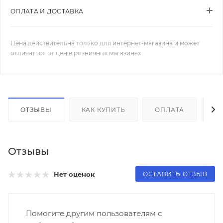
ОПЛАТА И ДОСТАВКА
Цена действительна только для интернет-магазина и может
отличаться от цен в розничных магазинах
ОТЗЫВЫ
КАК КУПИТЬ
ОПЛАТА
Д
Отзывы
ОСТАВИТЬ ОТЗЫВ
Нет оценок
Помогите другим пользователям с