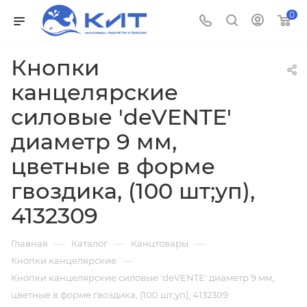
0
Кнопки
канцелярские
силовые 'deVENTE'
диаметр 9 мм,
цветные в форме
гвоздика, (100 шт;уп),
4132309
—
—
—
Главная
Каталог
Канцтовары
—
Кнопки канцелярские
Кнопки канцелярские силовые 'deVENTE' диаметр 9 мм,
цветные в форме гвоздика, (100 шт;уп), 4132309