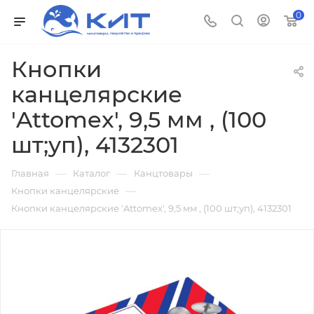
0
Кнопки
канцелярские
'Attomex', 9,5 мм , (100
шт;уп), 4132301
—
—
—
Главная
Каталог
Канцтовары
—
Кнопки канцелярские
Кнопки канцелярские 'Attomex', 9,5 мм , (100 шт;уп), 4132301