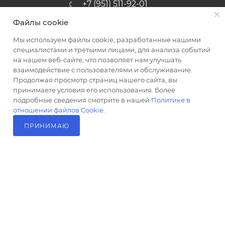
+7 (951) 511-92-01
Файлы cookie
altus@poligraf-kit.ru
Мы используем файлы cookie, разработанные нашими
Магазин-склад ТЦ "Альтус"
специалистами и третьими лицами, для анализа событий
Ростовская обл, Аксайский р-н,
на нашем веб-сайте, что позволяет нам улучшать
пос. Янтарный, Малое Зеленое
взаимодействие с пользователями и обслуживание.
Кольцо, 3, ТЦ "Альтус" 1 этаж
Продолжая просмотр страниц нашего сайта, вы
Показать на карте
принимаете условия его использования. Более
подробные сведения смотрите в нашей
Политике в
отношении файлов Cookie
.
ПРИНИМАЮ
В КОРЗИНУ
2026 © Полиграф кит - интернет-магазин