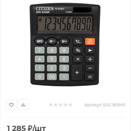
Артикул:
SDC-810NR
1 285
₽
/шт