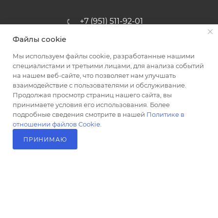
+7 (951) 511-92-01
Файлы cookie
altus@poligraf-kit.ru
Мы используем файлы cookie, разработанные нашими
Магазин-склад ТЦ "Альтус"
специалистами и третьими лицами, для анализа событий
Ростовская обл, Аксайский р-н,
на нашем веб-сайте, что позволяет нам улучшать
пос. Янтарный, Малое Зеленое
взаимодействие с пользователями и обслуживание.
Кольцо, 3, ТЦ "Альтус" 1 этаж
Продолжая просмотр страниц нашего сайта, вы
Показать на карте
принимаете условия его использования. Более
подробные сведения смотрите в нашей
Политике в
отношении файлов Cookie
.
ПРИНИМАЮ
В КОРЗИНУ
2026 © Полиграф кит - интернет-магазин