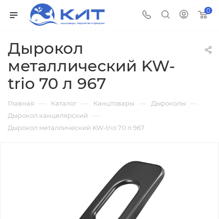
0
Дырокол
металлический KW-
trio 70 л 967
—
—
—
—
Главная
Каталог
Канцтовары
Дыроколы
—
Дырокол канцелярский
Дырокол металлический KW-trio 70 л 967