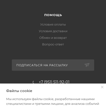
ПОМОЩЬ
Условия оплаты
Условия доставки
Обмен и возврат
Вопрос-ответ
ПОДПИСАТЬСЯ НА РАССЫЛКУ
+7 (951) 511-92-01
Файлы cookie
altus@poligraf-kit.ru
Мы используем файлы cookie, разработанные нашими
Магазин-склад ТЦ "Альтус"
специалистами и третьими лицами, для анализа событий
Ростовская обл, Аксайский р-н,