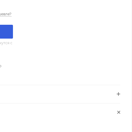
шевле?
утся с
о