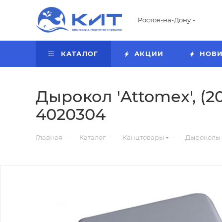
Ростов-на-Дону
КАТАЛОГ
АКЦИИ
НОВ
Дырокол 'Attomex', (2
4020304
—
—
—
Главная
Каталог
Канцтовары
Дыроколы