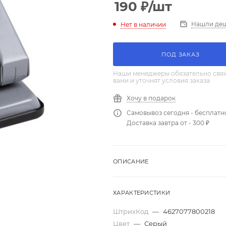
190
₽
/шт
Нашли де
Нет в наличии
ПОД ЗАКАЗ
Наши менеджеры обязательно свяж
вами и уточнят условия заказа
Хочу в подарок
Самовывоз сегодня - бесплатн
Доставка завтра от - 300 ₽
ОПИСАНИЕ
ХАРАКТЕРИСТИКИ
ШтрихКод
—
4627077800218
Цвет
—
Серый