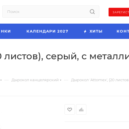
ЗАРЕГИС
ИНКИ
КАЛЕНДАРИ 2027
ХИТЫ
КОН
0 листов), серый, с метал
—
—
Дырокол канцелярский
Дырокол 'Attomex', (20 листо