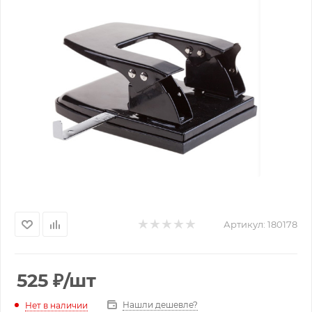
Артикул:
180178
525
₽
/шт
Нашли дешевле?
Нет в наличии