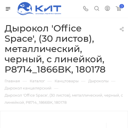
0
Дырокол 'Office
Space', (30 листов),
металлический,
черный, с линейкой,
P8714_1866BK, 180178
—
—
—
—
Главная
Каталог
Канцтовары
Дыроколы
—
Дырокол канцелярский
Дырокол 'Office Space', (30 листов), металлический, черный, с
линейкой, P8714_1866BK, 180178