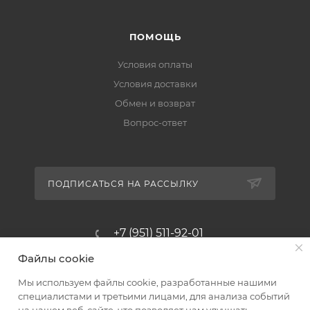
ПОМОЩЬ
Условия оплаты
Условия доставки
Обмен и возврат
Вопрос-ответ
ПОДПИСАТЬСЯ НА РАССЫЛКУ
+7 (951) 511-92-01
Файлы cookie
altus@poligraf-kit.ru
Мы используем файлы cookie, разработанные нашими
Магазин-склад ТЦ "Альтус"
специалистами и третьими лицами, для анализа событий
Ростовская обл, Аксайский р-н,