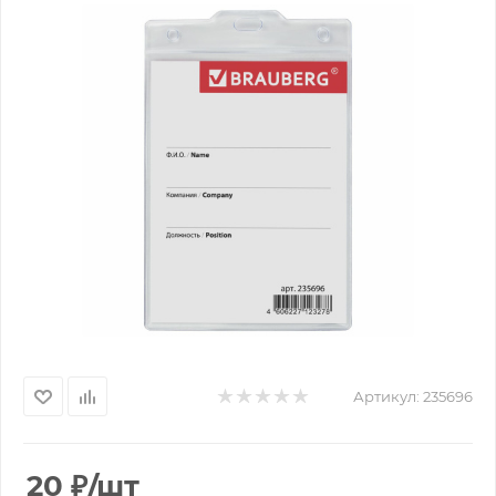
Артикул:
235696
20
₽
/шт