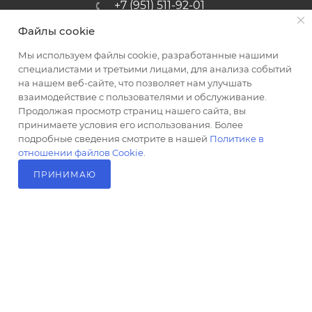
+7 (951) 511-92-01
Файлы cookie
altus@poligraf-kit.ru
Мы используем файлы cookie, разработанные нашими
Магазин-склад ТЦ "Альтус"
специалистами и третьими лицами, для анализа событий
Ростовская обл, Аксайский р-н,
на нашем веб-сайте, что позволяет нам улучшать
пос. Янтарный, Малое Зеленое
взаимодействие с пользователями и обслуживание.
Кольцо, 3, ТЦ "Альтус" 1 этаж
Продолжая просмотр страниц нашего сайта, вы
Показать на карте
принимаете условия его использования. Более
подробные сведения смотрите в нашей
Политике в
отношении файлов Cookie
.
ПРИНИМАЮ
В КОРЗИНУ
2026 © Полиграф кит - интернет-магазин