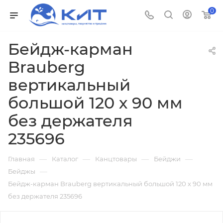
0
Бейдж-карман
Brauberg
вертикальный
большой 120 х 90 мм
без держателя
235696
—
—
—
—
Главная
Каталог
Канцтовары
Бейджи
—
Бейджы
Бейдж-карман Brauberg вертикальный большой 120 х 90 мм
без держателя 235696