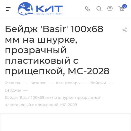
0
Бейдж 'Basir' 100х68
мм на шнурке,
прозрачный
пластиковый с
прищепкой, MC-2028
—
—
—
—
Главная
Каталог
Канцтовары
Бейджи
—
Бейджы
Бейдж 'Basir' 100х68 мм на шнурке, прозрачный
пластиковый с прищепкой, MC-2028