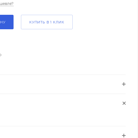
шевле?
ИНУ
КУПИТЬ В 1 КЛИК
о