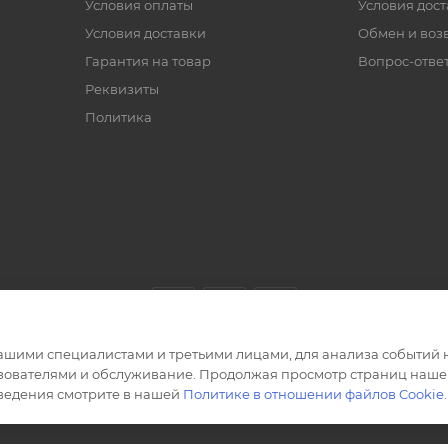
Условия оплаты
Условия дос
Условия доставки
Обмен и воз
Гарантия на товар
Вопрос-отве
Реквизиты
Политика
ашими специалистами и третьими лицами, для анализа событий н
ьзователями и обслуживание. Продолжая просмотр страниц нашег
сведения смотрите в нашей
Политике в отношении файлов Cookie
.