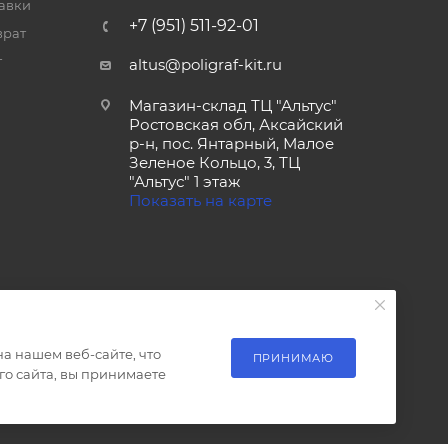
тавки
+7 (951) 511-92-01
врат
т
altus@poligraf-kit.ru
Магазин-склад ТЦ "Альтус"
Ростовская обл, Аксайский
р-н, пос. Янтарный, Малое
Зеленое Кольцо, 3, ТЦ
"Альтус" 1 этаж
Показать на карте
а нашем веб-сайте, что
ПРИНИМАЮ
о сайта, вы принимаете