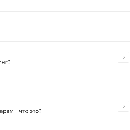
инг?
рам – что это?