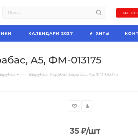
ЗАРЕГИС
ИНКИ
КАЛЕНДАРИ 2027
ХИТЫ
КОН
абас, А5, ФМ-013175
—
ырубка
Вырубка, Карабас-Барабас, А5, ФМ-013175
35
₽
/шт