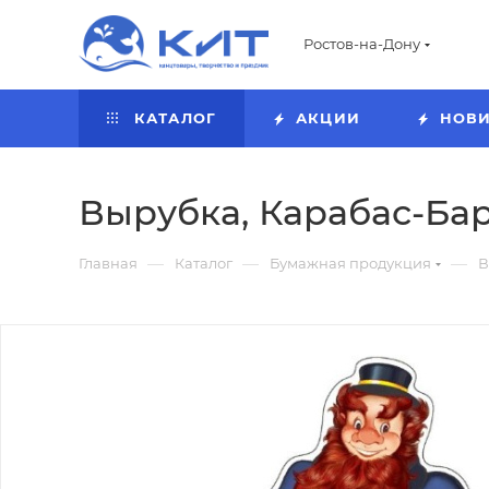
Ростов-на-Дону
КАТАЛОГ
АКЦИИ
НОВ
Вырубка, Карабас-Бар
—
—
—
Главная
Каталог
Бумажная продукция
В