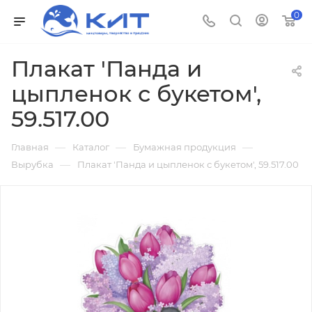
0
Плакат 'Панда и
цыпленок с букетом',
59.517.00
—
—
—
Главная
Каталог
Бумажная продукция
—
Вырубка
Плакат 'Панда и цыпленок с букетом', 59.517.00