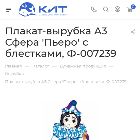
0
Плакат-вырубка А3
Сфера 'Пьеро' с
блестками, Ф-007239
—
—
—
Главная
Каталог
Бумажная продукция
—
Вырубка
Плакат-вырубка А3 Сфера 'Пьеро' с блестками, Ф-007239