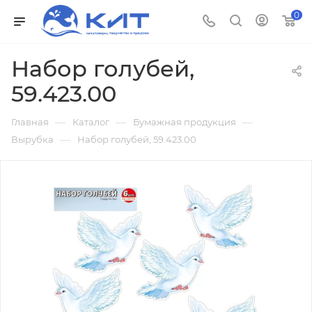
0
Набор голубей,
59.423.00
—
—
—
Главная
Каталог
Бумажная продукция
—
Вырубка
Набор голубей, 59.423.00