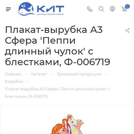
0
Плакат-вырубка А3
Сфера 'Пеппи
длинный чулок' с
блестками, Ф-006719
—
—
—
Главная
Каталог
Бумажная продукция
—
Вырубка
Плакат-вырубка А3 Сфера 'Пеппи длинный чулок' с
блестками, Ф-006719