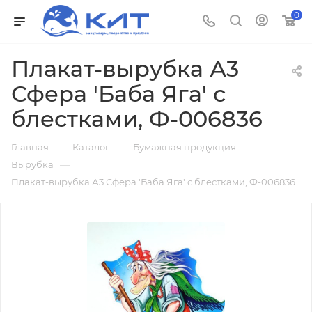
0
Плакат-вырубка А3
Сфера 'Баба Яга' с
блестками, Ф-006836
—
—
—
Главная
Каталог
Бумажная продукция
—
Вырубка
Плакат-вырубка А3 Сфера 'Баба Яга' с блестками, Ф-006836