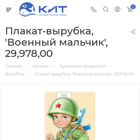
0
Плакат-вырубка,
'Военный мальчик',
29,978,00
—
—
—
Главная
Каталог
Бумажная продукция
—
Вырубка
Плакат-вырубка, 'Военный мальчик', 29,978,00