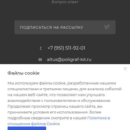
Вопрос-ответ
ПОДПИСАТЬСЯ НА РАССЫЛКУ
+7 (951) 511-92-01
altus@poligraf-kit.ru
Магазин-склад ТЦ "Альтус"
Файлы cookie
Ростовская обл, Аксайский р-н,
пос. Янтарный, Малое Зеленое
Мы используем файлы cookie, разработанные нашими
Кольцо, 3, ТЦ "Альтус" 1 этаж
специалистами и третьими лицами, для анализа событий
Показать на карте
на нашем веб-сайте, что позволяет нам улучшать
взаимодействие с пользователями и обслуживание.
Продолжая просмотр страниц нашего сайта, вы
принимаете условия его использования. Более
подробные сведения смотрите в нашей
Политике в
отношении файлов Cookie
.