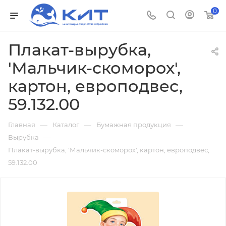
0
Плакат-вырубка,
'Мальчик-скоморох',
картон, европодвес,
59.132.00
—
—
—
Главная
Каталог
Бумажная продукция
—
Вырубка
Плакат-вырубка, 'Мальчик-скоморох', картон, европодвес,
59.132.00