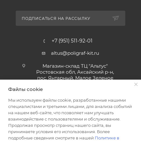
ПОДПИСАТЬСЯ НА РАССЫЛКУ
+7 (951) 511-92-01
altus@poligraf-kit.ru
Магазин-склад ТЦ "Альтус"
Ростовская обл, Аксайский р-н,
пос. Янтарный, Малое Зеленое
Кольцо, 3, ТЦ "Альтус" 1 этаж
Файлы cookie
Показать на карте
Мы используем файлы cookie, разработанные нашими
специалистами и третьими лицами, для анализа событий
на нашем веб-сайте, что позволяет нам улучшать
взаимодействие с пользователями и обслуживание.
Продолжая просмотр страниц нашего сайта, вы
принимаете условия его использования. Более
подробные сведения смотрите в нашей
Политике в
2026 © Полиграф кит - интернет-магазин