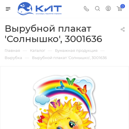
0
Вырубной плакат
'Солнышко', 3001636
—
—
—
Главная
Каталог
Бумажная продукция
—
Вырубка
Вырубной плакат 'Солнышко', 3001636