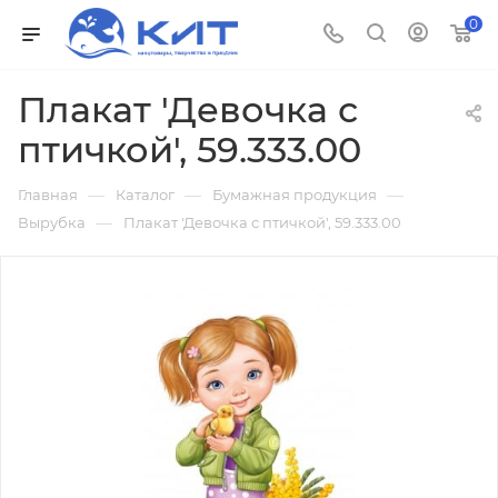
0
Плакат 'Девочка с
птичкой', 59.333.00
—
—
—
Главная
Каталог
Бумажная продукция
—
Вырубка
Плакат 'Девочка с птичкой', 59.333.00