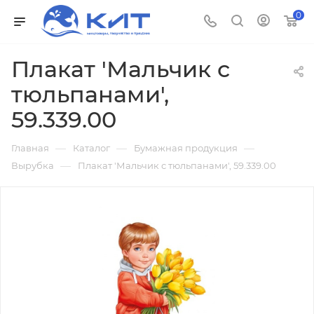
0
Плакат 'Мальчик с
тюльпанами',
59.339.00
—
—
—
Главная
Каталог
Бумажная продукция
—
Вырубка
Плакат 'Мальчик с тюльпанами', 59.339.00