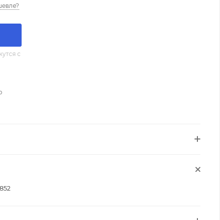
шевле?
утся с
о
852