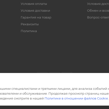
Условия оплаты
Условия дос
Условия доставки
Обмен и воз
Гарантия на товар
Вопрос-отве
Реквизиты
Политика
ашими специалистами и третьими лицами, для анализа событий н
ьзователями и обслуживание. Продолжая просмотр страниц нашег
сведения смотрите в нашей
Политике в отношении файлов Cookie
.