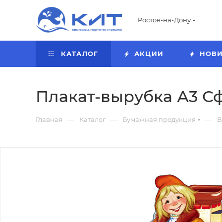
Ростов-на-Дону
КАТАЛОГ
АКЦИИ
НОВ
Плакат-вырубка А3 Сф
—
—
—
Главная
Каталог
Бумажная продукция
В