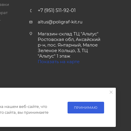
тавки
+7 (951) 511-92-01
врат
т
altus@poligraf-kit.ru
Магазин-склад ТЦ "Альтус"
Ростовская обл, Аксайский
р-н, пос. Янтарный, Малое
Зеленое Кольцо, 3, ТЦ
"Альтус" 1 этаж
Показать на карте
а нашем веб-сайте, что
ПРИНИМАЮ
о сайта, вы принимаете