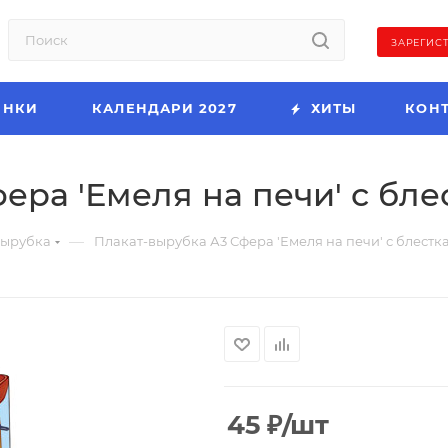
ЗАРЕГИС
ИНКИ
КАЛЕНДАРИ 2027
ХИТЫ
КОН
ера 'Емеля на печи' с бле
—
ырубка
Плакат-вырубка А3 Сфера 'Емеля на печи' с блестк
45
₽
/шт