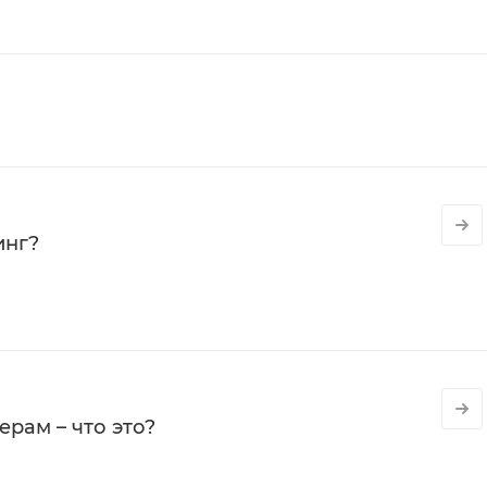
инг?
рам – что это?