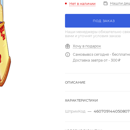
Нашли де
Нет в наличии
ПОД ЗАКАЗ
Наши менеджеры обязательно свяж
вами и уточнят условия заказа
Хочу в подарок
Самовывоз сегодня - бесплатн
Доставка завтра от - 300 ₽
ОПИСАНИЕ
ХАРАКТЕРИСТИКИ
ШтрихКод
—
460709144050807