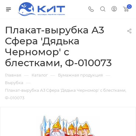
0
Плакат-вырубка А3
Сфера 'Дядька
Черномор' с
блестками, Ф-010073
—
—
—
Главная
Каталог
Бумажная продукция
—
Вырубка
Плакат-вырубка А3 Сфера 'Дядька Черномор' с блестками,
Ф-010073