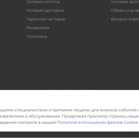
Условия оплаты
Условия дос
Условия доставки
Обмен и воз
Гарантия на товар
Вопрос-отве
Реквизиты
Политика
ашими специалистами и третьими лицами, для анализа событий н
ьзователями и обслуживание. Продолжая просмотр страниц нашег
сведения смотрите в нашей
Политике в отношении файлов Cookie
.