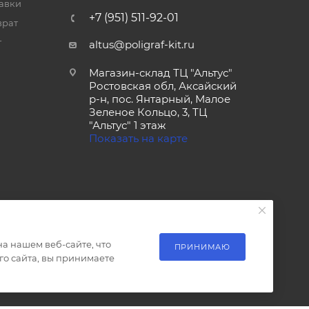
тавки
+7 (951) 511-92-01
врат
т
altus@poligraf-kit.ru
Магазин-склад ТЦ "Альтус"
Ростовская обл, Аксайский
р-н, пос. Янтарный, Малое
Зеленое Кольцо, 3, ТЦ
"Альтус" 1 этаж
Показать на карте
а нашем веб-сайте, что
ПРИНИМАЮ
о сайта, вы принимаете