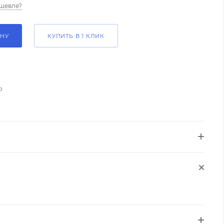
шевле?
ИНУ
КУПИТЬ В 1 КЛИК
о