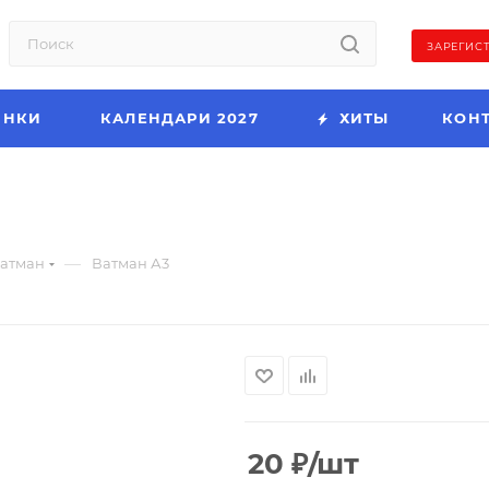
ЗАРЕГИС
ИНКИ
КАЛЕНДАРИ 2027
ХИТЫ
КОН
—
атман
Ватман А3
20
₽
/шт