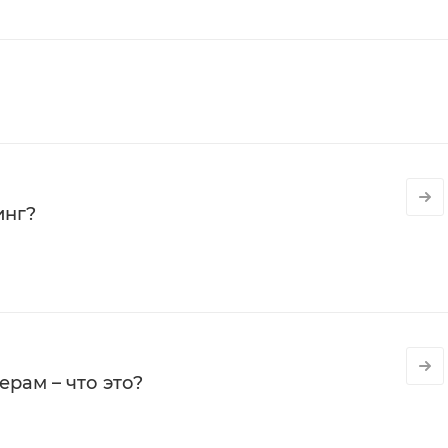
инг?
рам – что это?