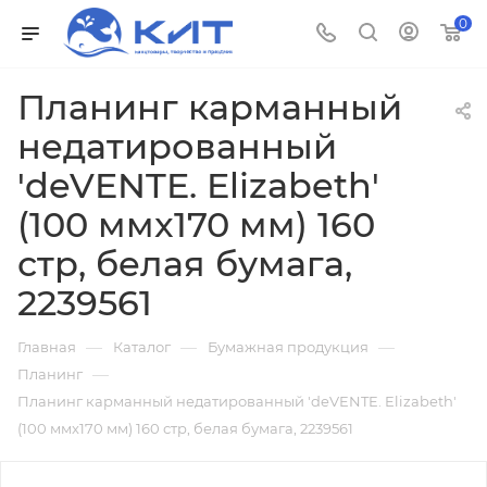
0
Планинг карманный
недатированный
'deVENTE. Elizabeth'
(100 ммx170 мм) 160
стр, белая бумага,
2239561
—
—
—
Главная
Каталог
Бумажная продукция
—
Планинг
Планинг карманный недатированный 'deVENTE. Elizabeth'
(100 ммx170 мм) 160 стр, белая бумага, 2239561