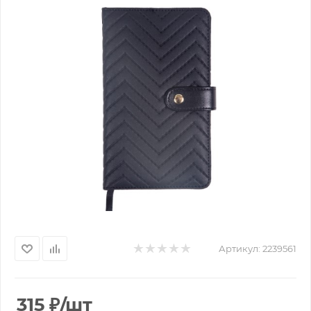
Артикул:
2239561
315
₽
/шт