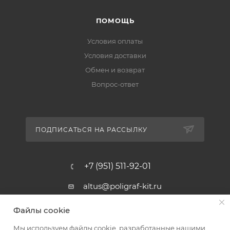
ПОМОЩЬ
Условия оплаты
Условия доставки
Обмен и возврат
Вопрос-ответ
ПОДПИСАТЬСЯ НА РАССЫЛКУ
+7 (951) 511-92-01
altus@poligraf-kit.ru
Магазин-склад ТЦ "Альтус"
Файлы cookie
Ростовская обл, Аксайский р-н,
пос. Янтарный, Малое Зеленое
Мы используем файлы cookie, разработанные нашими