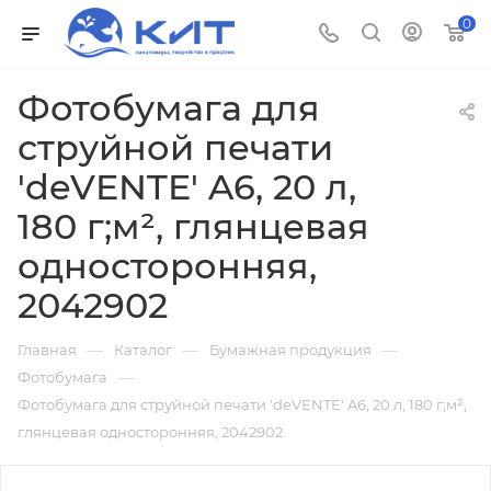
0
Фотобумага для
струйной печати
'deVENTE' A6, 20 л,
180 г;м², глянцевая
односторонняя,
2042902
—
—
—
Главная
Каталог
Бумажная продукция
—
Фотобумага
Фотобумага для струйной печати 'deVENTE' A6, 20 л, 180 г;м²,
глянцевая односторонняя, 2042902