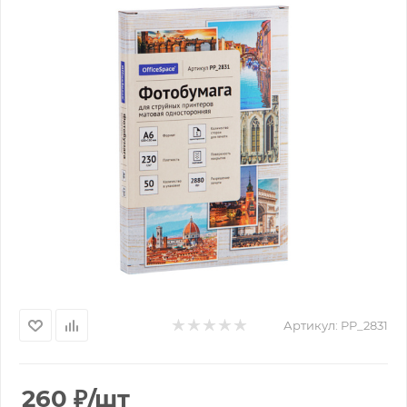
Артикул:
PP_2831
260
₽
/шт