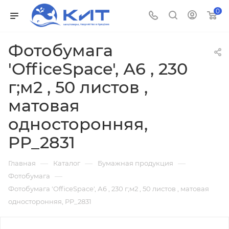
0
Фотобумага
'OfficeSpace', А6 , 230
г;м2 , 50 листов ,
матовая
односторонняя,
PP_2831
—
—
—
Главная
Каталог
Бумажная продукция
—
Фотобумага
Фотобумага 'OfficeSpace', А6 , 230 г;м2 , 50 листов , матовая
односторонняя, PP_2831