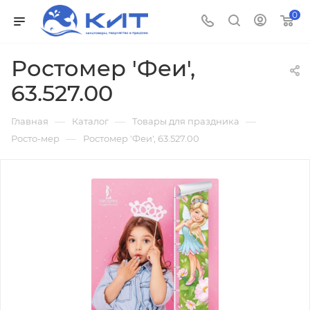
0
Ростомер 'Феи',
63.527.00
—
—
—
Главная
Каталог
Товары для праздника
—
Росто-мер
Ростомер 'Феи', 63.527.00