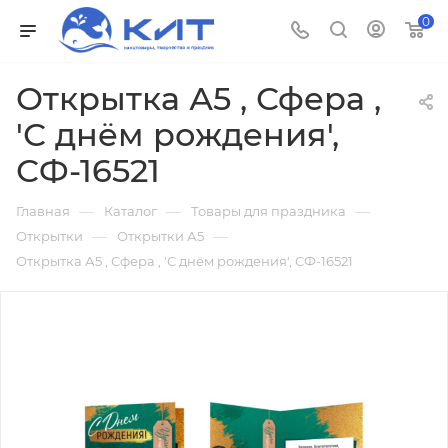
0
Открытка А5 , Сфера ,
'С днём рождения',
СФ-16521
—
—
—
Главная
Каталог
Товары для праздника
—
—
Открытки
Открытки А5
Открытка А5 , Сфера , 'С днём рождения', СФ-16521