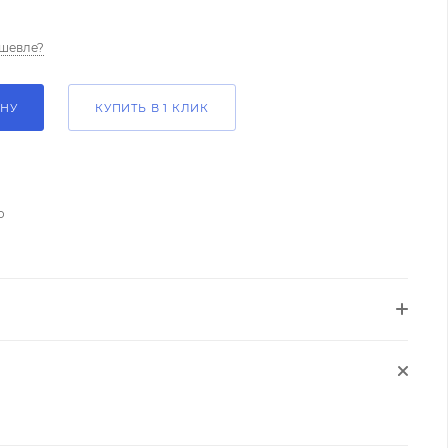
шевле?
ИНУ
КУПИТЬ В 1 КЛИК
о