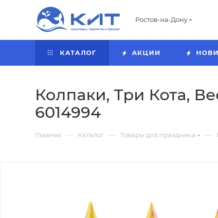
Ростов-на-Дону
КАТАЛОГ
АКЦИИ
НОВ
Колпаки, Три Кота, В
6014994
—
—
—
Главная
Каталог
Товары для праздника