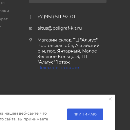
аты
тавки
+7 (951) 511-92-01
врат
т
altus@poligraf-kit.ru
Магазин-склад ТЦ "Альтус"
Ростовская обл, Аксайский
р-н, пос. Янтарный, Малое
Зеленое Кольцо, 3, ТЦ
"Альтус" 1 этаж
Показать на карте
а нашем веб-сайте, что
ПРИНИМАЮ
о сайта, вы принимаете