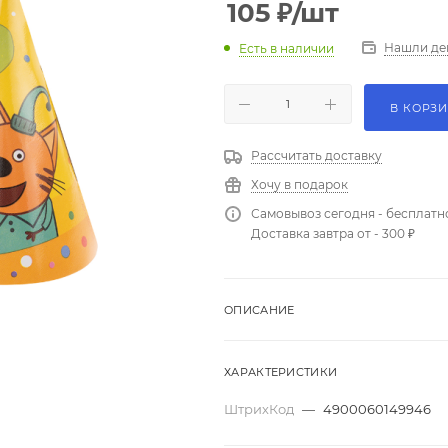
105
₽
/шт
Нашли де
Есть в наличии
В КОРЗ
Рассчитать доставку
Хочу в подарок
Самовывоз сегодня - бесплатн
Доставка завтра от - 300 ₽
ОПИСАНИЕ
ХАРАКТЕРИСТИКИ
ШтрихКод
—
4900060149946