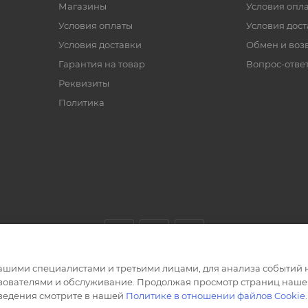
Магазины
Условия опл
Условия оплаты
Условия дос
Условия доставки
Обмен и воз
Гарантия на товар
Вопрос-отве
Реквизиты
Политика
ашими специалистами и третьими лицами, для анализа событий н
ьзователями и обслуживание. Продолжая просмотр страниц нашег
сведения смотрите в нашей
Политике в отношении файлов Cookie
.