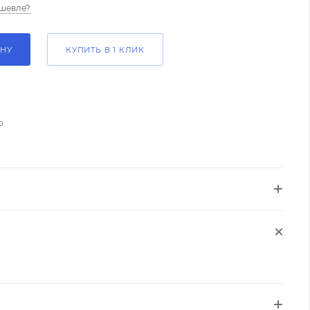
шевле?
ИНУ
КУПИТЬ В 1 КЛИК
о