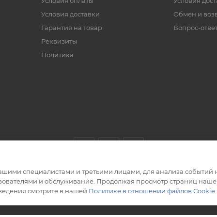
Условия оплаты
Условия дос
Условия доставки
Обмен и воз
Гарантия на товар
Вопрос-отве
Реквизиты
Политика
ашими специалистами и третьими лицами, для анализа событий н
ьзователями и обслуживание. Продолжая просмотр страниц нашег
сведения смотрите в нашей
Политике в отношении файлов Cookie
.