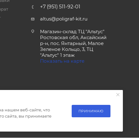
тавки
+7 (951) 511-92-01
врат
т
altus@poligraf-kit.ru
Магазин-склад ТЦ "Альтус"
Ростовская обл, Аксайский
р-н, пос. Янтарный, Малое
Зеленое Кольцо, 3, ТЦ
"Альтус" 1 этаж
Показать на карте
а нашем веб-сайте, что
ПРИНИМАЮ
о сайта, вы принимаете