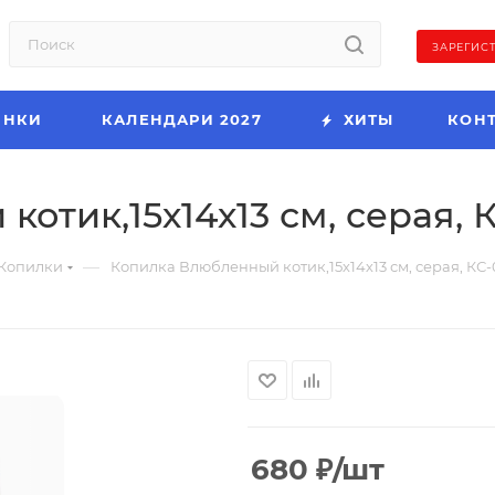
ЗАРЕГИС
ИНКИ
КАЛЕНДАРИ 2027
ХИТЫ
КОН
отик,15х14х13 см, серая, 
—
Копилки
Копилка Влюбленный котик,15х14х13 см, серая, КС-
680
₽
/шт