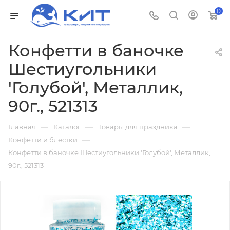
0
Конфетти в баночке
Шестиугольники
'Голубой', Металлик,
90г., 521313
—
—
—
Главная
Каталог
Товары для праздника
—
Конфетти и блёстки
Конфетти в баночке Шестиугольники 'Голубой', Металлик,
90г., 521313