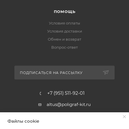
ПОМОЩЬ
Условия оплаты
Условия доставки
Обмен и возврат
Вопрос-ответ
ПОДПИСАТЬСЯ НА РАССЫЛКУ
+7 (951) 511-92-01
altus@poligraf-kit.ru
Магазин-склад ТЦ "Альтус"
Файлы cookie
Ростовская обл, Аксайский р-н,
пос. Янтарный, Малое Зеленое