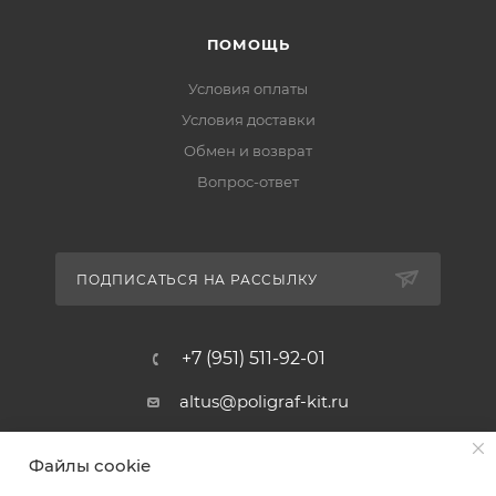
ПОМОЩЬ
Условия оплаты
Условия доставки
Обмен и возврат
Вопрос-ответ
ПОДПИСАТЬСЯ НА РАССЫЛКУ
+7 (951) 511-92-01
altus@poligraf-kit.ru
Магазин-склад ТЦ "Альтус"
Файлы cookie
Ростовская обл, Аксайский р-н,
пос. Янтарный, Малое Зеленое