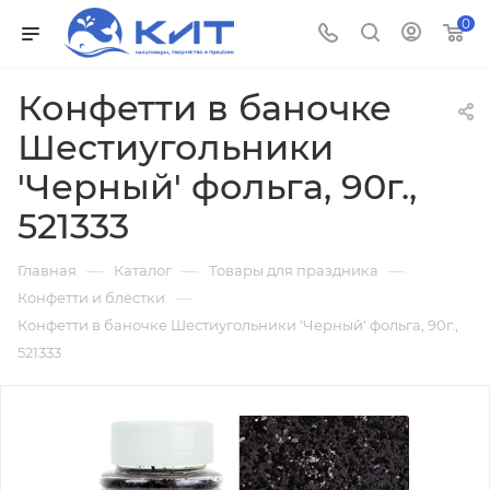
0
Конфетти в баночке
Шестиугольники
'Черный' фольга, 90г.,
521333
—
—
—
Главная
Каталог
Товары для праздника
—
Конфетти и блёстки
Конфетти в баночке Шестиугольники 'Черный' фольга, 90г.,
521333