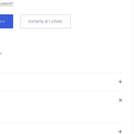
шевле?
ИНУ
КУПИТЬ В 1 КЛИК
о