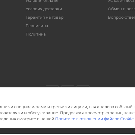
Условия оплаты
Условия дос
Условия доставки
Обмен и воз
Гарантия на товар
Вопрос-отве
Реквизиты
Политика
ашими специалистами и третьими лицами, для анализа событий н
ьзователями и обслуживание. Продолжая просмотр страниц нашег
сведения смотрите в нашей
Политике в отношении файлов Cookie
.