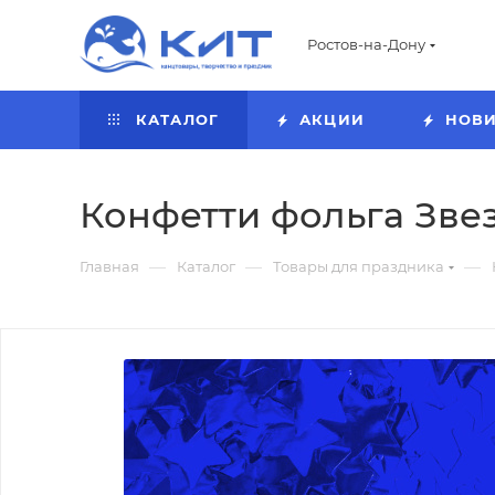
Ростов-на-Дону
КАТАЛОГ
АКЦИИ
НОВ
Конфетти фольга Звезд
—
—
—
Главная
Каталог
Товары для праздника