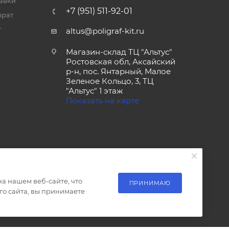
тавки
+7 (951) 511-92-01
врат
т
altus@poligraf-kit.ru
Магазин-склад ТЦ "Альтус"
Ростовская обл, Аксайский
р-н, пос. Янтарный, Малое
Зеленое Кольцо, 3, ТЦ
"Альтус" 1 этаж
Показать на карте
а нашем веб-сайте, что
ПРИНИМАЮ
о сайта, вы принимаете