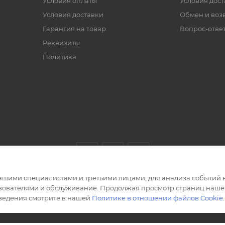
Условия оплаты
Условия дос
Условия доставки
Обмен и воз
Гарантия на товар
Вопрос-отве
Реквизиты
Политика
ашими специалистами и третьими лицами, для анализа событий н
ьзователями и обслуживание. Продолжая просмотр страниц нашег
сведения смотрите в нашей
Политике в отношении файлов Cookie
.