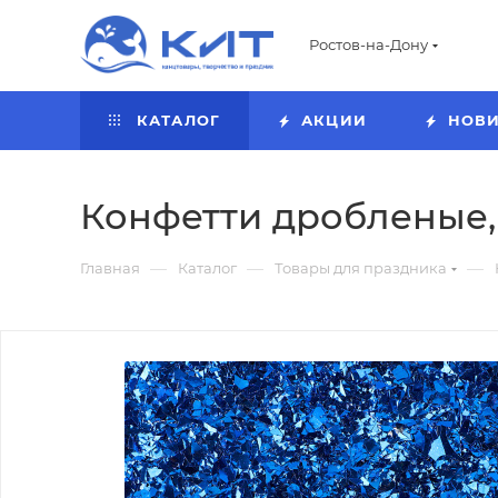
Ростов-на-Дону
КАТАЛОГ
АКЦИИ
НОВ
Конфетти дробленые, 
—
—
—
Главная
Каталог
Товары для праздника