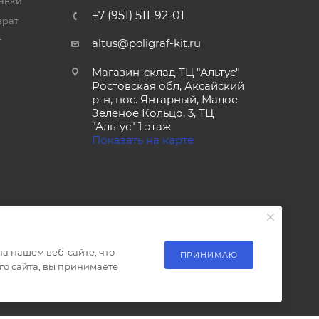
тавки
+7 (951) 511-92-01
врат
т
altus@poligraf-kit.ru
Магазин-склад ТЦ "Альтус"
Ростовская обл, Аксайский
р-н, пос. Янтарный, Малое
Зеленое Кольцо, 3, ТЦ
"Альтус" 1 этаж
Показать на карте
а нашем веб-сайте, что
ПРИНИМАЮ
о сайта, вы принимаете