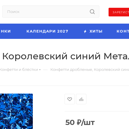
ЗАРЕГИС
ИНКИ
КАЛЕНДАРИ 2027
ХИТЫ
КОН
Королевский синий Металл
—
Конфетти и блёстки
Конфетти дробленые, Королевский сини
50
₽
/шт