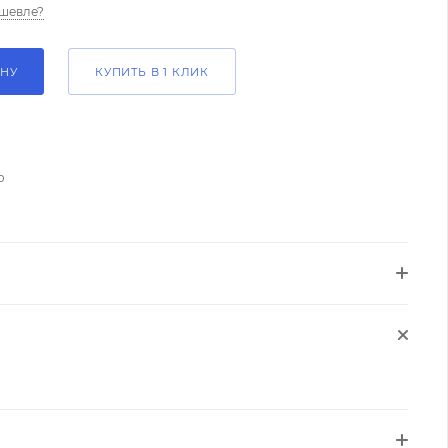
шевле?
ИНУ
КУПИТЬ В 1 КЛИК
о